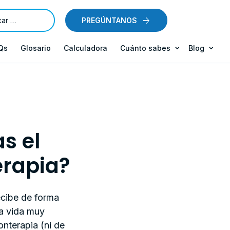
PREGÚNTANOS
Qs
Glosario
Calculadora
Cuánto sabes
Blog
as el
erapia?
recibe de forma
na vida muy
onterapia (ni de