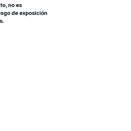
to, no es
iesgo de exposición
s.