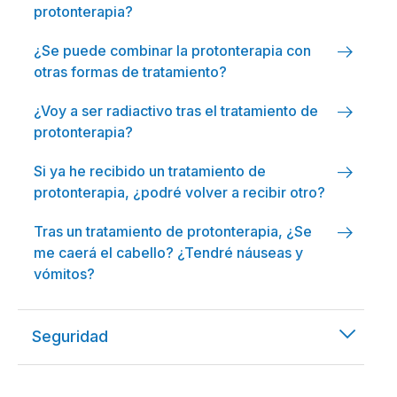
arrow_right_alt
protonterapia?
cáncer se tratan con radioterapia?
arrow_right_alt
¿Quién inventó la radioterapia?
arrow_right_alt
¿Se puede combinar la protonterapia con
otras formas de tratamiento?
arrow_right_alt
¿Voy a ser radiactivo tras el tratamiento de
protonterapia?
arrow_right_alt
Si ya he recibido un tratamiento de
protonterapia, ¿podré volver a recibir otro?
arrow_right_alt
Tras un tratamiento de protonterapia, ¿Se
me caerá el cabello? ¿Tendré náuseas y
vómitos?
arrow_forward_ios
Seguridad
arrow_right_alt
¿Pueden los niños recibir tratamiento de