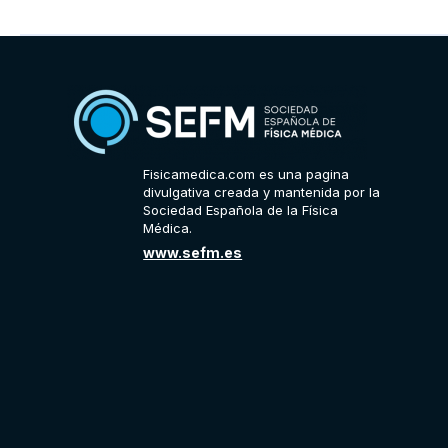
protonterapia?
arrow_right_alt
¿Qué efectos secundarios tiene la
protonterapia?
arrow_right_alt
¿Voy a ser radiactivo tras el tratamiento de
protonterapia?
Fisicamedica.com es una pagina
divulgativa creada y mantenida por la
Sociedad Española de la Física
Médica.
www.sefm.es