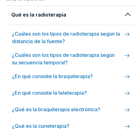
arrow_forward_ios
Qué es la radioterapia
arrow_right_alt
¿Cuáles son los tipos de radioterapia según la
distancia de la fuente?
arrow_right_alt
¿Cuáles son los tipos de radioterapia según
su secuencia temporal?
arrow_right_alt
¿En qué consiste la braquiterapia?
arrow_right_alt
¿En qué consiste la teleterapia?
arrow_right_alt
¿Qué es la braquiterapia electrónica?
arrow_right_alt
¿Qué es la curieterapia?