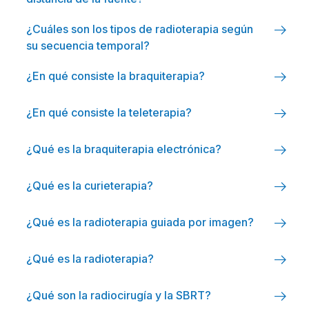
arrow_right_alt
¿Cuáles son los tipos de radioterapia según
su secuencia temporal?
arrow_right_alt
¿En qué consiste la braquiterapia?
arrow_right_alt
¿En qué consiste la teleterapia?
arrow_right_alt
¿Qué es la braquiterapia electrónica?
arrow_right_alt
¿Qué es la curieterapia?
arrow_right_alt
¿Qué es la radioterapia guiada por imagen?
arrow_right_alt
¿Qué es la radioterapia?
arrow_right_alt
¿Qué son la radiocirugía y la SBRT?