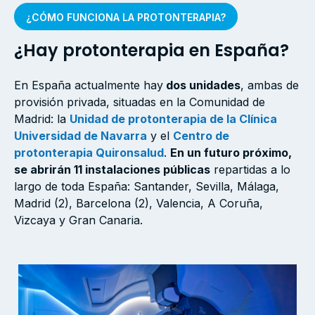
¿CÓMO FUNCIONA LA PROTONTERAPIA?
¿Hay protonterapia en España?
En España actualmente hay
dos unidades
, ambas de
provisión privada, situadas en la Comunidad de
Madrid: la
Unidad de protonterapia de la Clínica
Universidad de Navarra
y el
Centro de
protonterapia Quironsalud
.
En un futuro próximo,
se abrirán 11 instalaciones públicas
repartidas a lo
largo de toda España: Santander, Sevilla, Málaga,
Madrid (2), Barcelona (2), Valencia, A Coruña,
Vizcaya y Gran Canaria.