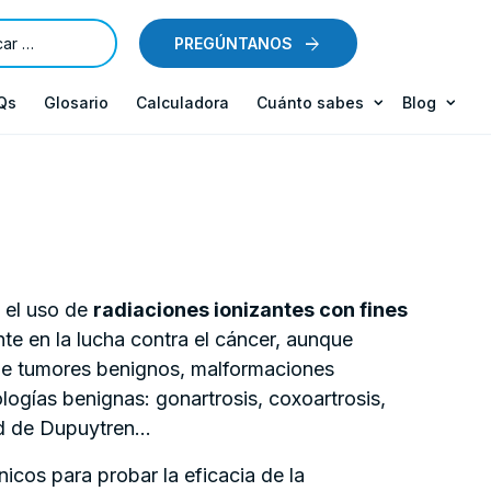
PREGÚNTANOS
Qs
Glosario
Calculadora
Cuánto sabes
Blog
n el uso de
radiaciones ionizantes con fines
nte en la lucha contra el cáncer, aunque
 de tumores benignos, malformaciones
logías benignas: gonartrosis, coxoartrosis,
dad de Dupuytren…
icos para probar la eficacia de la