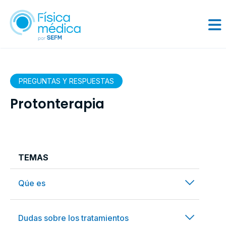
PREGUNTAS Y RESPUESTAS
Protonterapia
TEMAS
arrow_forward_ios
Qúe es
arrow_right_alt
¿Cuáles son las indicaciones de la
arrow_forward_ios
Dudas sobre los tratamientos