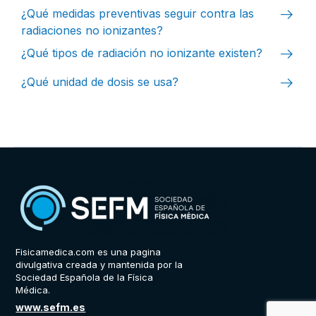
arrow_right_alt
¿Qué medidas preventivas seguir contra las
radiaciones no ionizantes?
arrow_right_alt
¿Qué tipos de radiación no ionizante existen?
arrow_right_alt
¿Qué unidad de dosis se usa?
Fisicamedica.com es una pagina
divulgativa creada y mantenida por la
Sociedad Española de la Física
Médica.
www.sefm.es