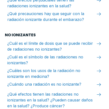
arrow_right_alt
¿Qué efectos perjudiciales tienen las
radiaciones ionizantes en la salud?
arrow_right_alt
¿Qué precauciones hay que seguir con la
radiación ionizante durante el embarazo?
NO IONIZANTES
arrow_right_alt
¿Cuál es el límite de dosis que se puede recibir
de radiaciones no ionizantes?
arrow_right_alt
¿Cuál es el símbolo de las radiaciones no
ionizantes?
arrow_right_alt
¿Cuáles son los usos de la radiación no
ionizante en medicina?
arrow_right_alt
¿Cuándo una radiación es no ionizante?
arrow_right_alt
¿Qué efectos tienen las radiaciones no
ionizantes en la salud? ¿Pueden causar daños
en la salud? ¿Produce cáncer?