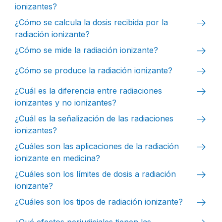
ionizantes?
arrow_right_alt
¿Cómo se calcula la dosis recibida por la
radiación ionizante?
arrow_right_alt
¿Cómo se mide la radiación ionizante?
arrow_right_alt
¿Cómo se produce la radiación ionizante?
arrow_right_alt
¿Cuál es la diferencia entre radiaciones
ionizantes y no ionizantes?
arrow_right_alt
¿Cuál es la señalización de las radiaciones
ionizantes?
arrow_right_alt
¿Cuáles son las aplicaciones de la radiación
ionizante en medicina?
arrow_right_alt
¿Cuáles son los límites de dosis a radiación
ionizante?
arrow_right_alt
¿Cuáles son los tipos de radiación ionizante?