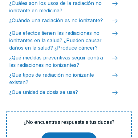
arrow_right_alt
¿Cuáles son los usos de la radiación no
ionizante en medicina?
arrow_right_alt
¿Cuándo una radiación es no ionizante?
arrow_right_alt
¿Qué efectos tienen las radiaciones no
ionizantes en la salud? ¿Pueden causar
daños en la salud? ¿Produce cáncer?
arrow_right_alt
¿Qué medidas preventivas seguir contra
las radiaciones no ionizantes?
arrow_right_alt
¿Qué tipos de radiación no ionizante
existen?
arrow_right_alt
¿Qué unidad de dosis se usa?
¿No encuentras respuesta a tus dudas?