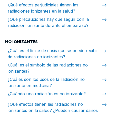
arrow_right_alt
¿Qué efectos perjudiciales tienen las
radiaciones ionizantes en la salud?
arrow_right_alt
¿Qué precauciones hay que seguir con la
radiación ionizante durante el embarazo?
NO IONIZANTES
arrow_right_alt
¿Cuál es el límite de dosis que se puede recibir
de radiaciones no ionizantes?
arrow_right_alt
¿Cuál es el símbolo de las radiaciones no
ionizantes?
arrow_right_alt
¿Cuáles son los usos de la radiación no
ionizante en medicina?
arrow_right_alt
¿Cuándo una radiación es no ionizante?
arrow_right_alt
¿Qué efectos tienen las radiaciones no
ionizantes en la salud? ¿Pueden causar daños