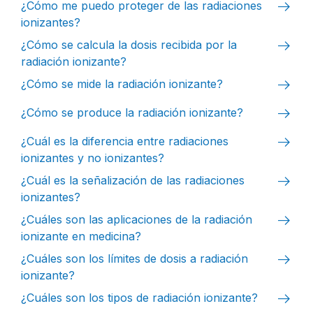
arrow_right_alt
¿Cómo me puedo proteger de las radiaciones
ionizantes?
arrow_right_alt
¿Cómo se calcula la dosis recibida por la
radiación ionizante?
arrow_right_alt
¿Cómo se mide la radiación ionizante?
arrow_right_alt
¿Cómo se produce la radiación ionizante?
arrow_right_alt
¿Cuál es la diferencia entre radiaciones
ionizantes y no ionizantes?
arrow_right_alt
¿Cuál es la señalización de las radiaciones
ionizantes?
arrow_right_alt
¿Cuáles son las aplicaciones de la radiación
ionizante en medicina?
arrow_right_alt
¿Cuáles son los límites de dosis a radiación
ionizante?
arrow_right_alt
¿Cuáles son los tipos de radiación ionizante?