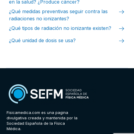
en la salud? ¿Produce cáncer?
arrow_right_alt
¿Qué medidas preventivas seguir contra las
radiaciones no ionizantes?
arrow_right_alt
¿Qué tipos de radiación no ionizante existen?
arrow_right_alt
¿Qué unidad de dosis se usa?
Fisicamedica.com es una pagina
divulgativa creada y mantenida por la
Sociedad Española de la Física
Médica.