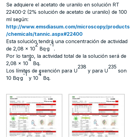
Se adquiere el acetato de uranilo en solución RT
22400-2 (2% solución de acetato de uranilo) de 100
ml según:
http://www.emsdiasum.com/microscopy/products
/chemicals/tannic.aspx#22400
Esta solución tendrá una concentración de actividad
2
-1
de 2,08 x 10
Bq·g
.
Por lo tanto, la actividad total de la solución será de
4
2,08 x 10
Bq.
238
235
Los límites de exención para U
y para U
son
-1
4
10 Bq·g
y 10
Bq.