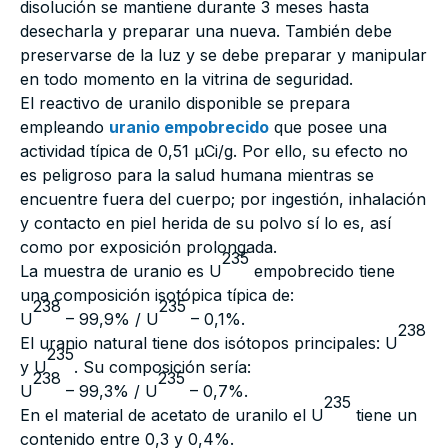
disolución se mantiene durante 3 meses hasta
desecharla y preparar una nueva. También debe
preservarse de la luz y se debe preparar y manipular
en todo momento en la vitrina de seguridad.
El reactivo de uranilo disponible se prepara
empleando
uranio empobrecido
que posee una
actividad típica de 0,51 µCi/g. Por ello, su efecto no
es peligroso para la salud humana mientras se
encuentre fuera del cuerpo; por ingestión, inhalación
y contacto en piel herida de su polvo sí lo es, así
como por exposición prolongada.
235
La muestra de uranio es U
empobrecido tiene
una composición isotópica típica de:
238
235
U
– 99,9% / U
– 0,1%.
238
El uranio natural tiene dos isótopos principales: U
235
y U
. Su composición sería:
238
235
U
– 99,3% / U
– 0,7%.
235
En el material de acetato de uranilo el U
tiene un
contenido entre 0,3 y 0,4%.