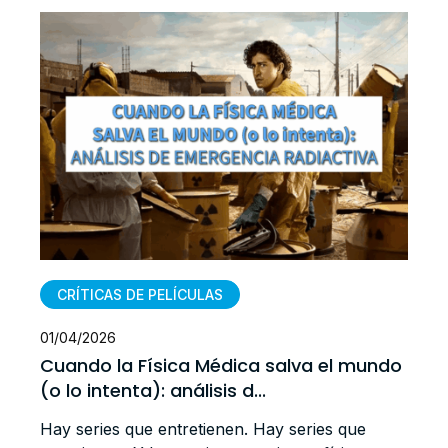
CRÍTICAS DE PELÍCULAS
01/04/2026
1
Cuando la Física Médica salva el mundo
L
(o lo intenta): análisis d...
e
Hay series que entretienen. Hay series que
R