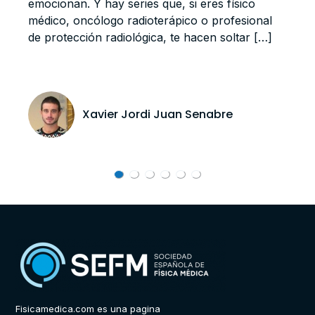
emocionan. Y hay series que, si eres físico
e
médico, oncólogo radioterápico o profesional
p
de protección radiológica, te hacen soltar […]
p
Xavier Jordi Juan Senabre
Fisicamedica.com es una pagina