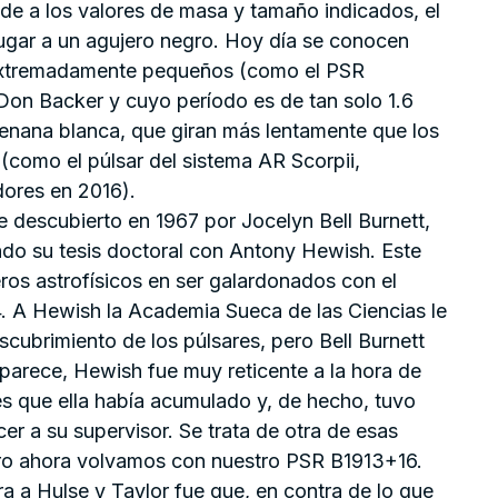
de a los valores de masa y tamaño indicados, el
lugar a un agujero negro. Hoy día se conocen
 extremadamente pequeños (como el PSR
Don Backer y cuyo período es de tan solo 1.6
 enana blanca, que giran más lentamente que los
(como el púlsar del sistema AR Scorpii,
dores en 2016).
ue descubierto en 1967 por Jocelyn Bell Burnett,
do su tesis doctoral con Antony Hewish. Este
eros astrofísicos en ser galardonados con el
4. A Hewish la Academia Sueca de las Ciencias le
scubrimiento de los púlsares, pero Bell Burnett
 parece, Hewish fue muy reticente a la hora de
es que ella había acumulado y, de hecho, tuvo
r a su supervisor. Se trata de otra de esas
 pero ahora volvamos con nuestro PSR B1913+16.
a a Hulse y Taylor fue que, en contra de lo que