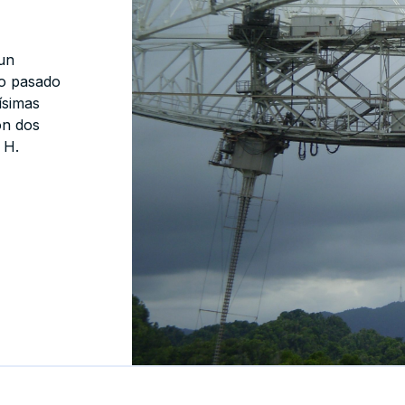
 un
lo pasado
ísimas
on dos
 H.