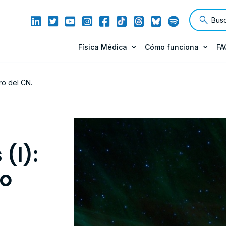
Física Médica
Cómo funciona
FA
ro del CN.
(I):
ro