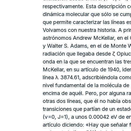
respectivamente. Esta descripción c
dinámica molecular que sólo se cump
que permite caracterizar las líneas 
Volvamos con nuestra historia. A pri
astrónomos Andrew McKellar, en el 
y Walter S. Adams, en el de Monte Wi
radiación que llegaba desde ζ Opiuchi
onda en la que se encuentran las tr
McKellar, en su artículo de 1940, ide
línea λ 3874.61, adscribiéndola como
nivel fundamental de la molécula de
encima de aquél. Pero, por alguna r
otras dos líneas, que él no había o
transiciones que partían de un estad
(ν=0, J=1), a unos 0.00042 eV de en
artículo diciendo: «Hay que señalar f