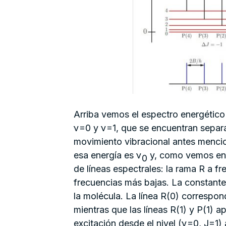
Arriba vemos el espectro energético
ν=0 y ν=1, que se encuentran sepa
movimiento vibracional antes mencio
esa energía es ν
y, como vemos en 
0
de líneas espectrales: la rama R a 
frecuencias más bajas. La constante 
la molécula. La línea R(0) correspon
mientras que las líneas R(1) y P(1)
excitación desde el nivel (ν=0, J=1) 