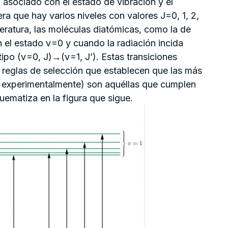
o asociado con el estado de vibración y el
a que hay varios niveles con valores J=0, 1, 2,
eratura, las moléculas diatómicas, como la de
el estado ν=0 y cuando la radiación incida
 tipo (ν=0, J)→(ν=1, J’). Estas transiciones
s reglas de selección que establecen que las más
es experimentalmente) son aquéllas que cumplen
uematiza en la figura que sigue.