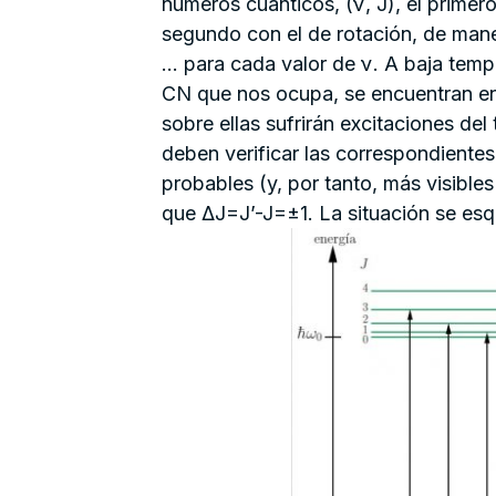
números cuánticos, (ν, J), el primer
segundo con el de rotación, de maner
… para cada valor de ν. A baja temp
CN que nos ocupa, se encuentran en 
sobre ellas sufrirán excitaciones del
deben verificar las correspondiente
probables (y, por tanto, más visibl
que ΔJ=J’-J=±1. La situación se esq