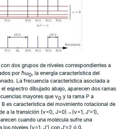
 con dos grupos de niveles correspondientes a
rados por ℏω
, la energía característica del
0
nado. La frecuencia característica asociada a
el espectro dibujado abajo, aparecen dos ramas
frecuencias mayores que ν
y la rama P a
0
B es característica del movimiento rotacional de
de a la transición (ν=0, J=0)→(ν=1, J’=1),
 aparecen cuando una molécula sufre una
a los niveles (ν=1, J’) con J’=2 ó 0,