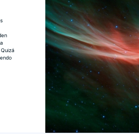
os
den
ya
 Quizá
iendo