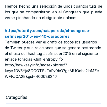
Hemos hecho una selección de unos cuantos tuits de
los que se compartieron en el Congreso que puede
verse pinchando en el siguiente enlace:
https://storify.com/naiapereda/el-congreso-
sefmsepr2015-en-140-caracteres
También puedes ver el grafo de todos los usuarios
de Twitter y sus relaciones que se genera rastreando
el el uso del hashtag #sefmsepr2015 en el siguiente
enlace (gracias @inf_entropy 🙂
http://hawksey.info/tagsexplorer/?
key=1DV3Yja8DOQTSxFxFv0bO7gzMUQehs2laMZe
WFPJQA2E&gid=400689247
Categorías