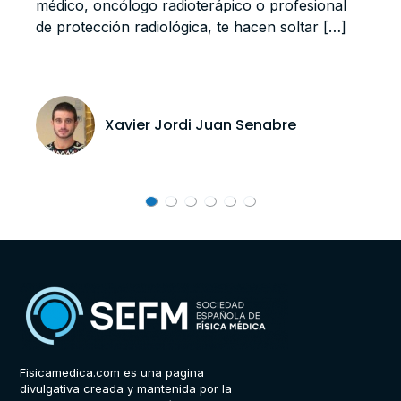
médico, oncólogo radioterápico o profesional
p
de protección radiológica, te hacen soltar […]
p
Xavier Jordi Juan Senabre
Fisicamedica.com es una pagina
divulgativa creada y mantenida por la