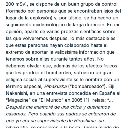
200 mSv), se dispone de un buen grupo de control
(formado por personas que se encontraban lejos del
lugar de la explosión) y, por último, se ha hecho un
seguimiento epidemiológico de larga duración. En mi
opinión, aparte de varias proezas científicas sobre
las que volveremos después, lo más destacable es
que estas personas hayan colaborado hasta el
extremo de aportar la valiosísima información que
tenemos sobre ellas durante tantos años. No
debemos olvidar que, además de los efectos físicos
que les produjo el bombardeo, sufrieron un gran
estigma social; al superviviente se le nombra con un
término especial,
Hibakusha
(“bombardeado”). Eiji
Nakanishi, en una entrevista concedida en España al
“Magazine” de “El Mundo” en 2005 [1], relata: “…
Después me enamoré de una chica y queríamos
casarnos. Pero cuando sus padres se enteraron de
que yo era un superviviente de Hiroshima, un
hibakusha, se opusieron a la boda. Tenían miedo de