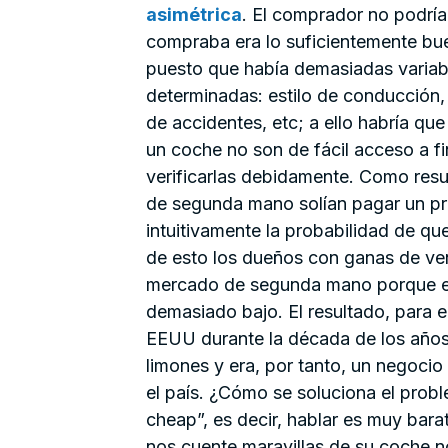
asimétrica
. El comprador no podría 
compraba era lo suficientemente bu
puesto que había demasiadas variabl
determinadas: estilo de conducción,
de accidentes, etc; a ello habría 
un coche no son de fácil acceso a f
verificarlas debidamente. Como res
de segunda mano solían pagar un p
intuitivamente la probabilidad de q
de esto los dueños con ganas de ven
mercado de segunda mano porque el 
demasiado bajo. El resultado, para
EEUU durante la década de los años 
limones y era, por tanto, un negocio
el país. ¿Cómo se soluciona el probl
cheap”, es decir, hablar es muy bar
nos cuente maravillas de su coche 