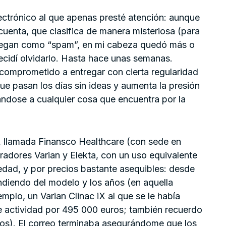
ectrónico al que apenas presté atención: aunque
 cuenta, que clasifica de manera misteriosa (para
llegan como “spam”, en mi cabeza quedó más o
idí olvidarlo. Hasta hace unas semanas.
 comprometido a entregar con cierta regularidad
ue pasan los días sin ideas y aumenta la presión
ándose a cualquier cosa que encuentra por la
, llamada Finansco Healthcare (con sede en
eradores Varian y Elekta, con un uso equivalente
edad, y por precios bastante asequibles: desde
iendo del modelo y los años (en aquella
mplo, un Varian Clinac iX al que se le había
e actividad por 495 000 euros; también recuerdo
ros). El correo terminaba asegurándome que los