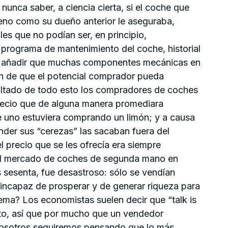
nunca saber, a ciencia cierta, si el coche que
eno como su dueño anterior le aseguraba,
es que no podían ser, en principio,
 programa de mantenimiento del coche, historial
que añadir que muchas componentes mecánicas en
in de que el potencial comprador pueda
ultado de todo esto los compradores de coches
recio que de alguna manera promediara
ue uno estuviera comprando un limón; y a causa
der sus “cerezas” las sacaban fuera del
precio que se les ofrecía era siempre
 el mercado de coches de segunda mano en
sesenta, fue desastroso: sólo se vendían
 incapaz de prosperar y de generar riqueza para
ema? Los economistas suelen decir que “talk is
ato, así que por mucho que un vendedor
nosotros seguiremos pensando que lo más