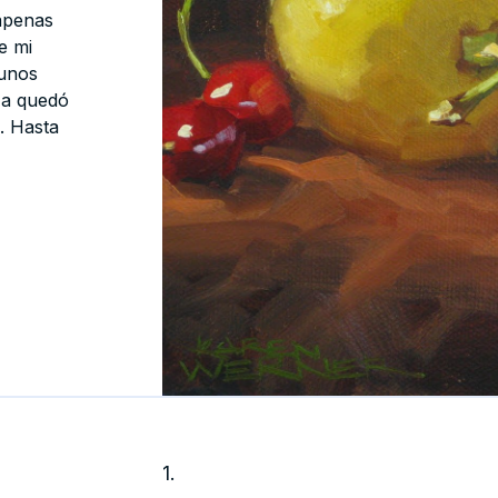
 apenas
e mi
gunos
za quedó
. Hasta
1.