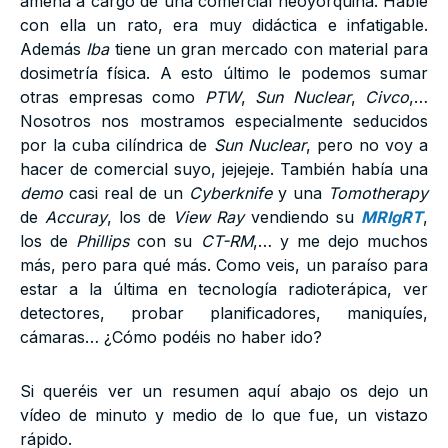
amena a cargo de una comercial neoyorquina. Hablé
con ella un rato, era muy didáctica e infatigable.
Además
Iba
tiene un gran mercado con material para
dosimetría física. A esto último le podemos sumar
otras empresas como
PTW
,
Sun Nuclear
,
Civco
,…
Nosotros nos mostramos especialmente seducidos
por la cuba cilíndrica de
Sun Nuclear
, pero no voy a
hacer de comercial suyo, jejejeje. También había una
demo
casi real de un
Cyberknife
y una
Tomotherapy
de
Accuray
, los de
View Ray
vendiendo su
MRIgRT
,
los de
Phillips
con su
CT-RM
,… y me dejo muchos
más, pero para qué más. Como veis, un paraíso para
estar a la última en tecnología radioterápica, ver
detectores, probar planificadores, maniquíes,
cámaras… ¿Cómo podéis no haber ido?
Si queréis ver un resumen aquí abajo os dejo un
vídeo de minuto y medio de lo que fue, un vistazo
rápido.