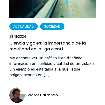
DAD
ACTUALIDAD
GENERAL
28/11/2024
portancia de la
España no es país para ci
ntí...
El título de este post lo he ext
o bien diseñado;
bandera que enarbolaron dos 
 calidad de un vistazo.
investigadoras en una reciente
a la que llegué
escudo, modificado, incluía en
do
Antonio M. Lallena 