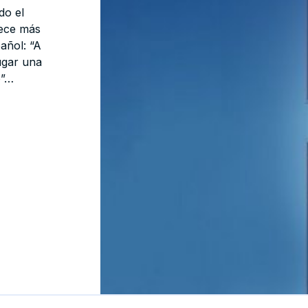
do el
nece más
añol: “A
ugar una
ó”…