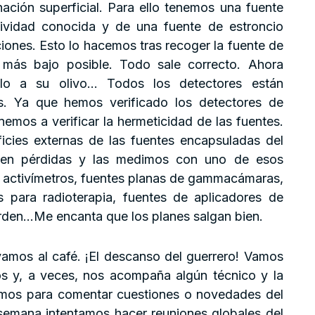
nación superficial. Para ello tenemos una fuente
ividad conocida y de una fuente de estroncio
iones. Esto lo hacemos tras recoger la fuente de
más bajo posible. Todo sale correcto. Ahora
o a su olivo… Todos los detectores están
s. Ya que hemos verificado los detectores de
emos a verificar la hermeticidad de las fuentes.
icies externas de las fuentes encapsuladas del
ienen pérdidas y las medimos con uno de esos
de activímetros, fuentes planas de gammacámaras,
s para radioterapia, fuentes de aplicadores de
orden…Me encanta que los planes salgan bien.
vamos al café. ¡El descanso del guerrero! Vamos
tos y, a veces, nos acompaña algún técnico y la
amos para comentar cuestiones o novedades del
 semana intentamos hacer reuniones globales del