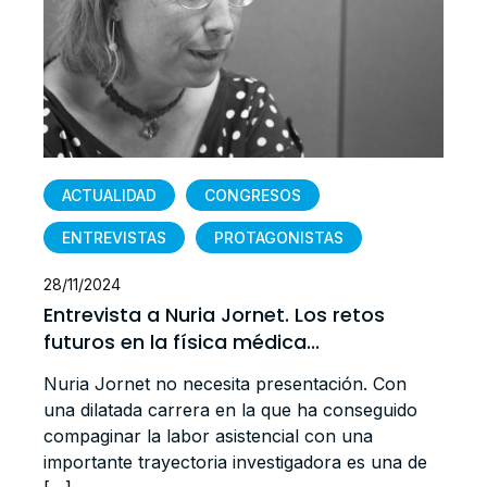
UALIDAD
CONGRESOS
CRÓNICAS
REVISTAS
PROTAGONISTAS
28/11/2024
Diario de
2024
(23 de abr
vista a Nuria Jornet. Los retos
os en la física médica...
Hospital de
Barcelona, 
Jornet no necesita presentación. Con
bastante de
latada carrera en la que ha conseguido
de nuevo en
inar la labor asistencial con una
ante trayectoria investigadora es una de