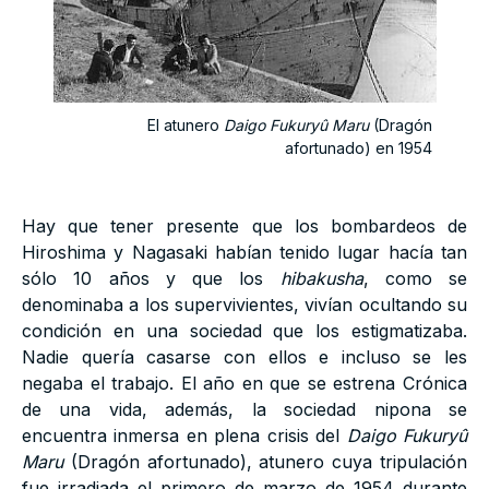
El atunero
Daigo Fukuryû Maru
(Dragón
afortunado) en 1954
Hay que tener presente que los bombardeos de
Hiroshima y Nagasaki habían tenido lugar hacía tan
sólo 10 años y que los
hibakusha
, como se
denominaba a los supervivientes, vivían ocultando su
condición en una sociedad que los estigmatizaba.
Nadie quería casarse con ellos e incluso se les
negaba el trabajo. El año en que se estrena Crónica
de una vida, además, la sociedad nipona se
encuentra inmersa en plena crisis del
Daigo Fukuryû
Maru
(Dragón afortunado), atunero cuya tripulación
fue irradiada el primero de marzo de 1954 durante