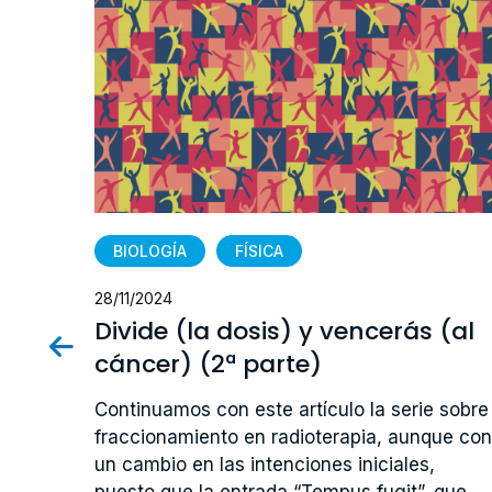
BIOLOGÍA
FÍSICA
28/11/2024
Divide (la dosis) y vencerás (al
cáncer) (2ª parte)
nto
sito
Continuamos con este artículo la serie sobre
fraccionamiento en radioterapia, aunque con
res).
un cambio en las intenciones iniciales,
puesto que la entrada “Tempus fugit”, que