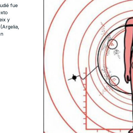
tudié fue
exto
eix y
(Argelia,
ón