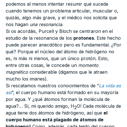
podemos al menos intentar resumir qué sucede
cuando tenemos un problema articular, muscular o,
quizás, algo más grave, y el médico nos solicita que
nos hagan
una resonancia
.
Si os acordáis, Purcell y Bloch se centraron en el
estudio de la resonancia de los
protones
. Este hecho
puede parecer anecdótico pero es fundamental. ¿Por
qué? Porque el núcleo del átomo de hidrógeno no
es, ni más ni menos, que un único protón. Esto,
entre otras cosas, le concede un
momento
magnético
considerable (digamos que le atraen
mucho los imanes).
Si rescatamos nuestros conocimientos de “
La vida es
así
”, el cuerpo humano está formado en su mayoría
por agua. Y ¿qué átomos forman la molécula de
agua?… Sí, mi querido amigo, H
O! Cada molécula de
2
agua tiene dos átomos de hidrógeno, así que
el
cuerpo humano está plagado de átomos de
hidrógeno
!! Como, además, cada tejido del cuerpo