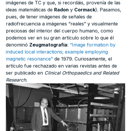
imágenes de TC y que, si recordáis, provenía de las
ideas matemáticas de
Radon
y
Cormack
). Pasamos,
pues, de tener imágenes de señales de
radiofrecuencia a imágenes “reales” y visualmente
preciosas del interior del cuerpo humano, como
podemos ver en su gran artículo sobre lo que él
denominó
Zeugmatografía
:
“
Image formation by
induced local interactions; example employing
magnetic resonance”
de 1979. Curiosamente, el
artículo fue rechazado en varias revistas antes de
ser publicado en
Clinical Orthopaedics and Related
Research
.