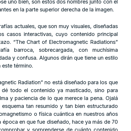
dose uno bien, son estos dos nombres junto con el
ntes en la parte superior derecha de la imagen.
rafías actuales, que son muy visuales, diseñadas
s casos interactivas, cuyo contenido principal
tazo. “The Chart of Electromagnetic Radiations”
rafía barroca, sobrecargada, con muchísima
ada y confusa. Algunos dirán que tiene un estilo
 este término.
gnetic Radiation” no está diseñado para los que
s dé todo el contenido ya masticado, sino para
lma y paciencia de lo que merece la pena. Ojalá
 esquema tan resumido y tan bien estructurado
omagnetismo o física cuántica en nuestros años
la época en que fue diseñado, hace ya más de 70
comprobar y sorprenderse de cuánto contenido