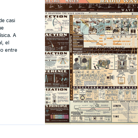
de casi
ue
sica. A
, el
lo entre