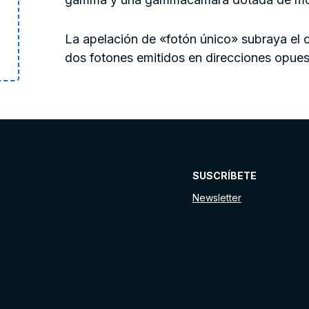
La apelación de «fotón único» subraya el c
dos fotones emitidos en direcciones opues
SUSCRÍBETE
Newsletter