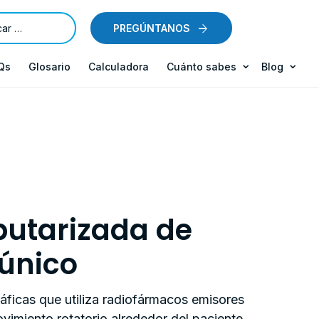
PREGÚNTANOS
Qs
Glosario
Calculadora
Cuánto sabes
Blog
utarizada de
 único
ficas que utiliza radiofármacos emisores
iento rotatorio alrededor del paciente.