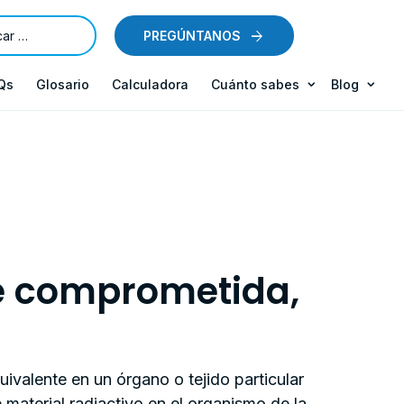
PREGÚNTANOS
Qs
Glosario
Calculadora
Cuánto sabes
Blog
e comprometida,
uivalente en un órgano o tejido particular
material radiactivo en el organismo de la